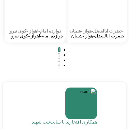
آدرس :
منبع آب جنب مخازن
حضرت ابالفضل-هواز -شیبان
دوازده امام-اهواز -کوی نیرو
حضرت ابالفضل-هواز -شیبان
دوازده امام-اهواز -کوی نیرو
شهر :
61
شهر :
61
1
2
تاریخ ساخت :
6/4/82 00:06 AM
امام جماعت فعلی :
3
سید عادل هاشمی فخر
پایگاه بسیج :
شهدای شیبان
4
پایگاه بسیج :
شهید نادر حیاوی
آدرس :
شیبان(خ5)
آدرس :
کوی نیرو خیابان4
همکاری افتخاری با سایت
ثبت شهید