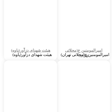
تاریخ ساخت :
1340
تاریخ ساخت :
1361
اولین امام جماعت :
شیخ سیاحی
اولین امام جماعت :
حاج اصغر معینی/ حاج حمید شهبازی
پایگاه بسیج :
دارد
امیرالمومنین ع(محلاتی
هیئت شهدای دزآور(پاوه)
امیرالمومنین ع(محلاتی تهران)
هیئت شهدای دزآور(پاوه)
تهران)
شهر :
1
شهر :
6791
تاریخ ساخت :
7/23/01 12:07 PM
تاریخ ساخت :
3/13/15 12:03 PM
اولین امام جماعت :
حاج آقاطاهری
آدرس :
استان کردستان شهرستان پاوه منطقه
امام جماعت فعلی :
حاج آقارضایی
دزآور
شناسه مسجد در سامانه قبلی :
186