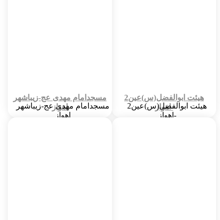
تاریخ ساخت :
3/21/80 12:03 PM
تاریخ ساخت :
3/21/81 12:03 PM
آدرس :
امام جماعت فعلی :
اهواز - پاداد شهر - خیابان دهم - میدان
حجت الاسلام شیخ محمود عابدی
جوادالائمه ع
پایگاه بسیج :
شهید تقدیری
شناسه مسجد در سامانه قبلی :
177
هیئت ابوالفضل(س)عین2
مسجدامام مهدی عج-زیباشهر
هیئت ابوالفضل(س)عین2
مسجدامام مهدی عج-زیباشهر
-اهواز
اهواز
-اهواز
اهواز
شهر :
61
شهر :
61
تاریخ ساخت :
2/20/10 12:02 PM
تاریخ ساخت :
6/4/82 12:06 PM
پایگاه بسیج :
ندارد
اولین امام جماعت :
سید مسلم موسوی
هیئت عزاداری مسجد :
ابوالفضل س
امام جماعت فعلی :
محمد رضا حبیب پور