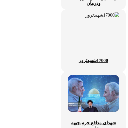
ودرمان
17000شهیدترور
شهدای مدافع حرم،جبهه