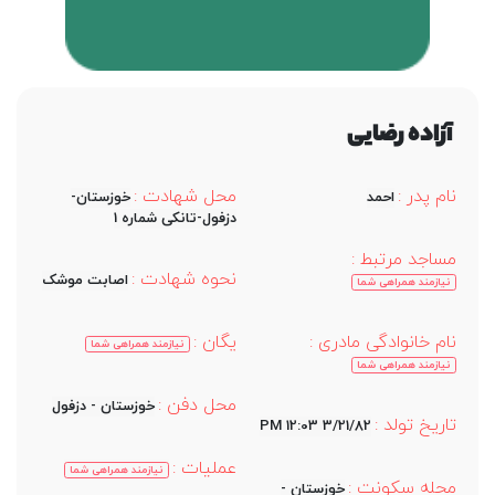
آزاده رضایی
نام پدر :
محل شهادت :
احمد
خوزستان-
دزفول-تانکی شماره 1
مساجد مرتبط :
نحوه شهادت :
اصابت موشک
نیازمند همراهی شما
نام خانوادگی مادری :
یگان :
نیازمند همراهی شما
نیازمند همراهی شما
محل دفن :
خوزستان - دزفول
تاریخ تولد :
3/21/82 12:03 PM
عملیات :
نیازمند همراهی شما
محله سکونت :
خوزستان -