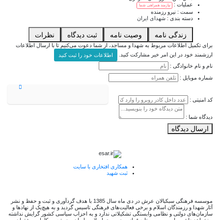
عملیات :
نیازمند همراهی شما
سمت :
نیرو رزمنده
دسته بندی :
شهدای ایران
زندگی نامه
وصیت نامه
ثبت دیدگاه
نظرات
برای تکمیل اطلاعات مربوط به شهدا و مساجد، از شما دعوت می‌کنیم تا با ارسال اطلاعات
ارزشمند خود در این امر خیر مشارکت کنید.
اطلاعات خود را ثبت کنید
نام و نام خانوادگی :
شماره موبایل :
کد امنیتی :
دیدگاه شما :
ارسال دیدگاه
همکاری افتخاری با سایت
ثبت شهید
موسسه فرهنگی سبکبالان عرش در دی ماه سال 1385 با هدف گردآوری و ثبت و حفظ و نشر
آثار شهدا و رزمندگان اسلام و برخی فعالیت‌های فرهنگی تاسیس گردید و به هیچ‌یک از نهادها و
سازمان‌های دولتی و نظامی وابستگی تشکیلاتی ندارد و به احزاب سیاسی کشور گرایش نداشته
و نخواهد داشت. این موسسه تابع قوانین جمهوری اسلامی ایران و در تبعیت کامل و پشتیبان