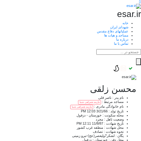
esar.ir
خانه
شهدای ایران
عملیاتهای دفاع مقدس
مساجد و هیات ها
درباره ما
تماس با ما
محسن زلقی
نام پدر :
ناصر قلی
مساجد مرتبط :
نیازمند همراهی شما
نام خانوادگی مادری :
نیازمند همراهی شما
تاریخ تولد :
3/21/66 12:03 PM
محله سکونت :
خوزستان - دزفول
وضعیت تاهل :
مجرد
تاریخ شهادت :
11/8/87 12:11 PM
محل شهادت :
منطقه غرب کشور
نحوه شهادت :
تصادف
یگان :
لشکر7ولیعصر(عج)-نبرو زمینی
محل دفن :
خوزستان - دزفول