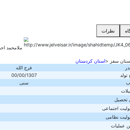
اه
نظرات
ملامحمد احم
تان سقز
>
استان کردستان
در
فرج الله
 تولد
00/00/1307
ب
سنی
لات
 تحصیل
لیت اجتماعی
لیت نظامی
ن عملیات