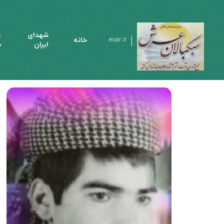
شهدای
ع
خانه
esar.ir
ایران
م