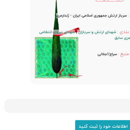
سرباز ارتش جمهوری اسلامی ایران - ژندارمری
ندی :
|
شهدای ارتش و سربازان
شهدای نیروی انتظامی
رمری سابق
منبع :
سراج//جلالی
اطلاعات خود را ثبت کنید