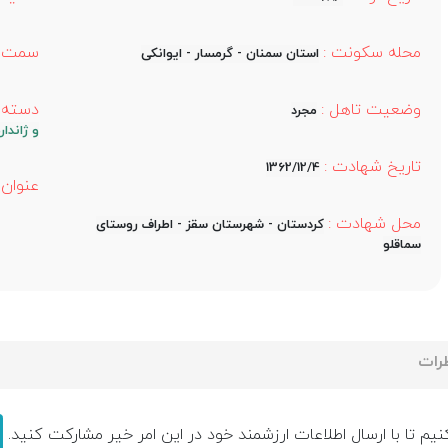
محله سکونت :
سمت :
استان سمنان - گرمسار - ایوانکی
وضعیت تاهل :
دسته ب
مجرد
و ژاندا
تاریخ شهادت :
1362/12/4
عنوان 
محل شهادت :
کردستان - شهرستان سقز - اطراف روستای
سماقلو
رات
یم تا با ارسال اطلاعات ارزشمند خود در این امر خیر مشارکت کنید.