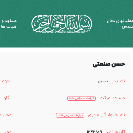
ملیاتهای دفاع
مساجد و
قدس
هیات ها
حسن صنعتی
نام پدر :
نحوه 
حسین
مساجد مرتبط :
یگان :
نیازمند همراهی شما
نام خانوادگی مادری :
محل د
نیازمند همراهی شما
تاریخ تولد :
عملیات
1343/8/1