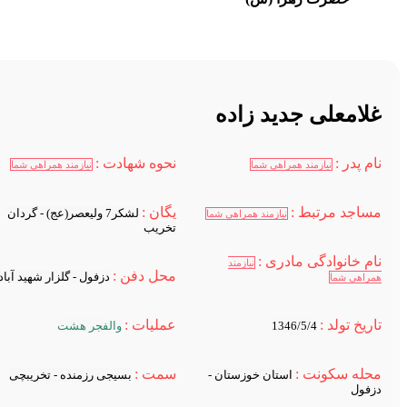
لامعلی جدید زاده
ام پدر :
نحوه شهادت :
نیازمند همراهی شما
نیازمند همراهی شما
ساجد مرتبط :
یگان :
لشکر7 ولیعصر(عج) - گردان
نیازمند همراهی شما
تخریب
ام خانوادگی مادری :
نیازمند
محل دفن :
دزفول - گلزار شهید آباد
مراهی شما
اریخ تولد :
عملیات :
1346/5/4
والفجر هشت
حله سکونت :
سمت :
استان خوزستان -
بسیجی رزمنده - تخریبچی
زفول