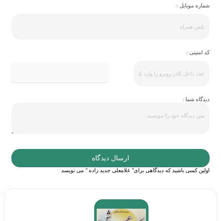
اره موبایل :
امنیتی :
دگاه شما :
ارسال دیدگاه
لین کسی باشید که دیدگاهی برای" غلامعلی جدید زاده " می نویسد