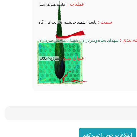
عملیات :
نیازمند همراهی شما
سمت :
پاسدارشهید جانشین تخریب قرارگاه
ه بندی :
|
شهدای سپاه وسربازان
شهدای شاخص سرداران
عنوان منبع :
سراج//جلالی
اطلاعات خود را ثبت کنید