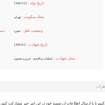
تاریخ تولد :
1340/5/25
محله سکونت :
تهران
وضعیت تاهل :
دست
مجرد
تاریخ شهادت :
1366/4/2
محل شهادت :
عملیات پدافندی - جزیره مجنون
ظرات
یم تا با ارسال اطلاعات ارزشمند خود در این امر خیر مشارکت کنید.