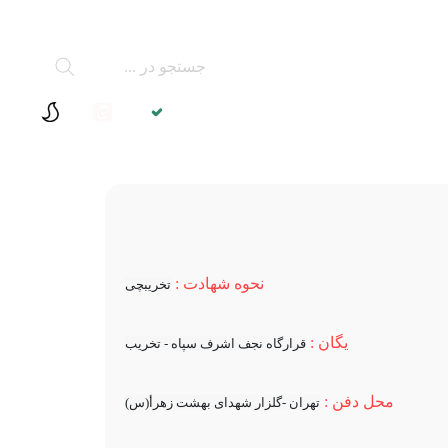
درباره
تماس
ما
با ما
نحوه شهادت :
تخریبچی
یگان :
قرارگاه نجف اشرف سپاه - تخریب
محل دفن :
تهران -گلزار شهدای بهشت زهرأ(س)