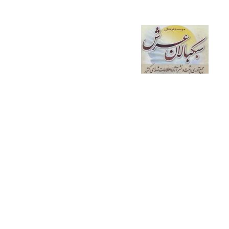
شهدای
خانه
esar.ir
ایران