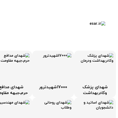
خانه
شهدای ایران
esar.ir
شهدای پزشک
17000شهیدترور
شهدای مدافع
وکادربهداشت
حرم،جبهه مقاو
ودرمان