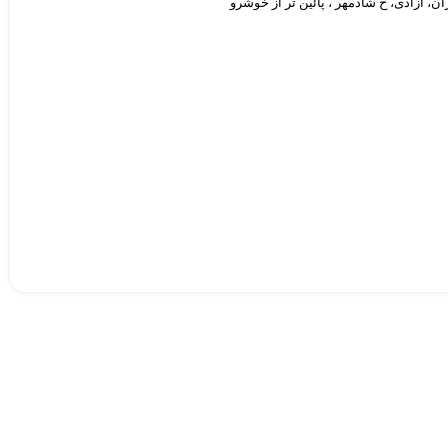
ان، آزادی، خ شادمهر ، پائین تر از خوشرو