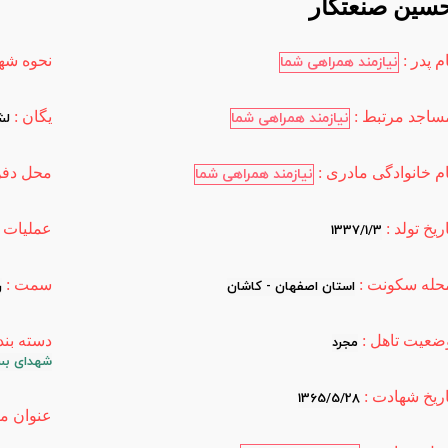
سین صنعتکار
م پدر :
نحوه شها
نیازمند همراهی شما
ساجد مرتبط :
یگان :
نیازمند همراهی شما
لشکر8 نجف 
ام خانوادگی مادری :
محل دفن
نیازمند همراهی شما
ریخ تولد :
عملیات :
1337/1/3
حله سکونت :
سمت :
استان اصفهان - کاشان
ر
ضعیت تاهل :
دسته بند
مجرد
شهدای بس
اریخ شهادت :
1365/5/28
عنوان من