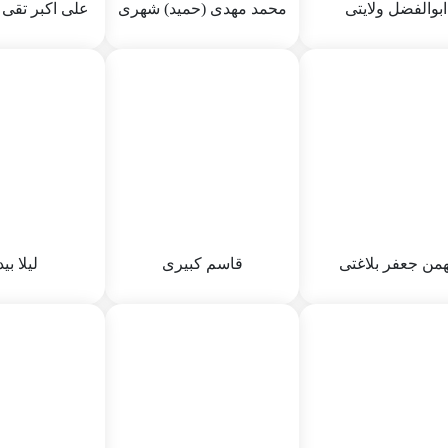
ابوالفضل ولایتی
محمد مهدی (حمید) شهری
علی اکبر تقی 
ابوالفضل ولایتی
محمد مهدی (حمید)
علی اکبر تقی 
شهری
 :
محمد ابراهیم
نام پدر :
صادق
نام پدر :
 :
64
جنسیت :
64
جنسیت :
نوادگی مادری :
زهرا
محله سکونت :
تاریخ تولد :
سمنان - شاهرود
ولد :
1341/10/6
محله سکونت :
وضعیت تاهل :
62
استان سمنان - گ
همن جعفر بلاغتی
قاسم کبیری
لیلا بی
همن جعفر بلاغتی
قاسم کبیری
لیلا بی
 :
حسن
نام پدر :
حمدالله
نام پدر :
 :
64
جنسیت :
64
جنسیت :
ولد :
1346/3/1
نام خانوادگی مادری :
پری
تاریخ تولد :
5 12:03 PM