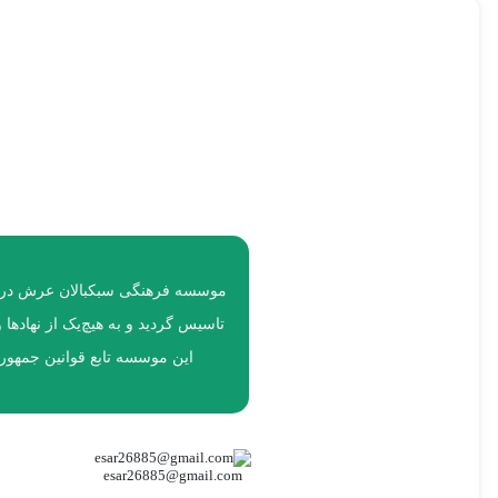
جنسیت :
65
جنسیت :
64
تاریخ تولد :
3/21/52 12:03 PM
تاریخ تولد :
6/4/61 12:06 PM
محله سکونت :
محله سکونت :
خوزستان-دزفول
بهبهان- روستای منصوریه
تاسیس گردید و به هیچ‌یک از نهاده
این موسسه تابع قوانین جمهور
esar26885@gmail.com