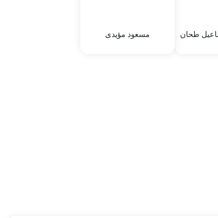
محله سکونت :
خوزستان-درفول
اعیل طحان
مسعود مؤیدی
اسماعیل
مسعود مؤیدی
ن
محمد
نام پدر :
سید ابول
64
جنسیت :
64
3/21/6
تاریخ تولد :
6/4/66 12:06 PM
محله سکونت :
بهبهان- جاده شهیدآباد