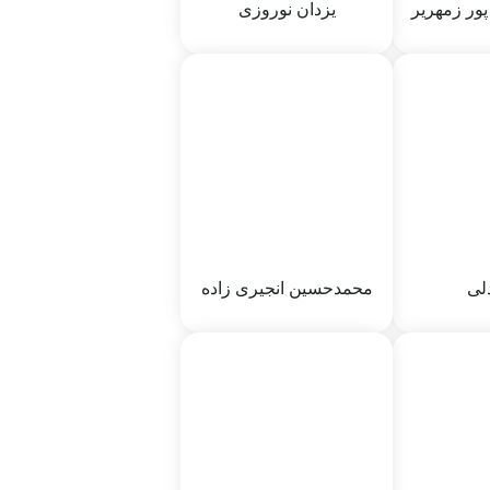
پور زمهریر
یزدان نوروزی
پور زمهریر
یزدان نوروزی
ابوالفتح
نام پدر :
ابوالقاسم
64
جنسیت :
64
1340/12/5
تاریخ تولد :
1329
محله سکونت :
گرمسار
رمسار
دلی
محمدحسین انجیری زاده
دلی
محمدحسین انجیری زاده
حسین
نام پدر :
عبدالرضا
65
جنسیت :
64
3/21/7
تاریخ تولد :
3/21/66 12:03 PM