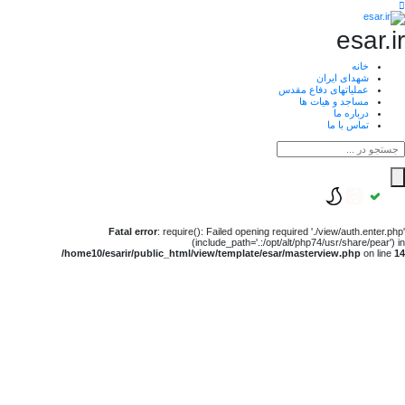
esar.ir
خانه
شهدای ایران
عملیاتهای دفاع مقدس
مساجد و هیات ها
درباره ما
تماس با ما
Fatal error
: require(): Failed opening required './view/auth.enter.php'
(include_path='.:/opt/alt/php74/usr/share/pear') in
/home10/esarir/public_html/view/template/esar/masterview.php
on line
14