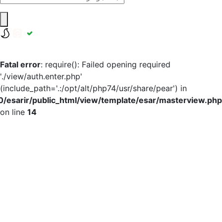
Fatal error
: require(): Failed opening required
'./view/auth.enter.php'
(include_path='.:/opt/alt/php74/usr/share/pear') in
/home10/esarir/public_html/view/template/esar/master
on line
14