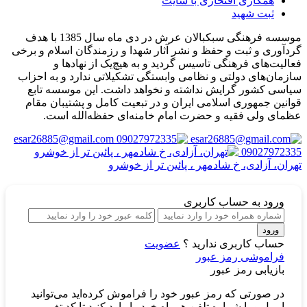
همکاری افتخاری با سایت
ثبت شهید
موسسه فرهنگی سبکبالان عرش در دی ماه سال 1385 با هدف
گردآوری و ثبت و حفظ و نشر آثار شهدا و رزمندگان اسلام و برخی
فعالیت‌های فرهنگی تاسیس گردید و به هیچ‌یک از نهادها و
سازمان‌های دولتی و نظامی وابستگی تشکیلاتی ندارد و به احزاب
سیاسی کشور گرایش نداشته و نخواهد داشت. این موسسه تابع
قوانین جمهوری اسلامی ایران و در تبعیت کامل و پشتیبان مقام
عظمای ولی فقیه و حضرت امام خامنه‌ای حفظه‌الله است.
esar26885@gmail.com
09027972335
تهران، آزادی، خ شادمهر ، پائین تر از خوشرو
ورود
به حساب کاربری
ورود
حساب کاربری ندارید ؟
عضویت
فراموشی رمز عبور
بازیابی رمز عبور
در صورتی که رمز عبور خود را فراموش کرده‌اید می‌توانید
ایمیل و یا شماره تلفن همراه خود را وارد کنید تا کد تغییر