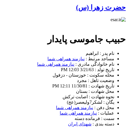
حضرت زهرا (س)
حبیب جاموسی پایدار
نام پدر :
ابراهیم
مساجد مرتبط :
نیازمند همراهی شما
نام خانوادگی مادری :
نیازمند همراهی شما
تاریخ تولد :
3/21/63 12:03 PM
محله سکونت :
خوزستان - دزفول
وضعیت تاهل :
مجرد
تاریخ شهادت :
11/30/81 12:11 PM
محل شهادت :
بستان
نحوه شهادت :
اصابت ترکش
یگان :
لشکر7ولیعصر(عج)
محل دفن :
نیازمند همراهی شما
عملیات :
نیازمند همراهی شما
سمت :
فرمانده دسته
دسته بندی :
شهدای ایران