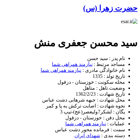
حضرت زهرا (س)
سید محسن جعفری منش
نام پدر :
سید حسن
مساجد مرتبط :
نیازمند همراهی شما
نام خانوادگی مادری :
نیازمند همراهی شما
تاریخ تولد :
1335
محله سکونت :
خوزستان - دزفول
وضعیت تاهل :
متاهل
تاریخ شهادت :
1362/2/23
محل شهادت :
جبهه شرهانی دشت عباس
نحوه شهادت :
اصابت ترکش به پا و کمر
یگان :
لشکر7ولیعصر(عج)-تیپ 3
محل دفن :
خوزستان - دزفول
عملیات :
نیازمند همراهی شما
سمت :
فرمانده محور دشت عباس
دسته بندی :
شهدای ایران