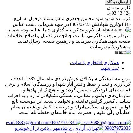
ارسال دیدگاه
کاربر مهمان
24 / 3 / 1403
فرمانده شهید سید محسن جعفری منش متولد دزفول به تاریخ
1335وتاریخ شهادتش 1362/02/23در جبهه شرهانی دشت عباس
باسلام و تشکر پیام گذاری شما نشانه توجه شما به
شهدا و موجب دلگرمی ماست.چنانچه در تکمیل و اصلاح اطلاعات
صفحه شهیدهمکاری بفرمایید و درهمین صفحه ارسال نمایید
متشکریم/ مدیرسایت
همکاری افتخاری با سایت
ثبت شهید
موسسه فرهنگی سبکبالان عرش در دی ماه سال 1385 با هدف
گردآوری و ثبت و حفظ و نشر آثار شهدا و رزمندگان اسلام و برخی
فعالیت‌های فرهنگی تاسیس گردید و به هیچ‌یک از نهادها و
سازمان‌های دولتی و نظامی وابستگی تشکیلاتی ندارد و به احزاب
سیاسی کشور گرایش نداشته و نخواهد داشت. این موسسه تابع
قوانین جمهوری اسلامی ایران و در تبعیت کامل و پشتیبان مقام
عظمای ولی فقیه و حضرت امام خامنه‌ای حفظه‌الله است.
esar26885@gmail.com
09027972335