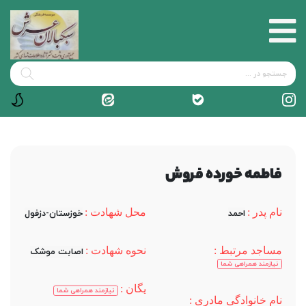
فاطمه خورده فروش
نام پدر :
محل شهادت :
احمد
خوزستان-دزفول
مساجد مرتبط :
نحوه شهادت :
اصابت موشک
نیازمند همراهی شما
یگان :
نیازمند همراهی شما
نام خانوادگی مادری :