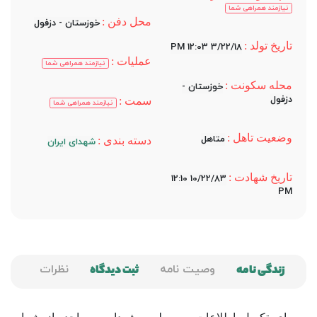
نیازمند همراهی شما
محل دفن :
خوزستان - دزفول
تاریخ تولد :
3/22/18 12:03 PM
عملیات :
نیازمند همراهی شما
محله سکونت :
خوزستان -
دزفول
سمت :
نیازمند همراهی شما
وضعیت تاهل :
متاهل
دسته بندی :
شهدای ایران
تاریخ شهادت :
10/22/83 12:10
PM
زندگی نامه
وصیت نامه
ثبت دیدگاه
نظرات