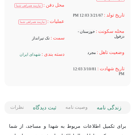
محل دفن :
نیازمند همراهی شما
تاریخ تولد :
3/21/67 12:03 PM
عملیات :
نیازمند همراهی شما
محله سکونت :
خوزستان -
دزفول
سمت :
تک تیرانداز
وضعیت تاهل :
مجرد
دسته بندی :
شهدای ایران
تاریخ شهادت :
3/10/81 12:03
PM
زندگی نامه
وصیت نامه
ثبت دیدگاه
نظرات
برای تکمیل اطلاعات مربوط به شهدا و مساجد، از شما