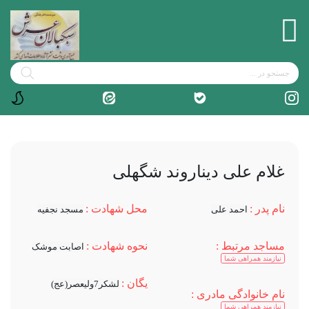
غلام علی دیناروند شگهلی
نام پدر :
محل شهادت :
احمد علی
مسجد نجفیه
مساجد مرتبط :
نحوه شهادت :
اصابت موشک
نیازمند همراهی شما
یگان :
لشکر7ولیعصر(عج)
نام خانوادگی مادری :
نیازمند همراهی شما