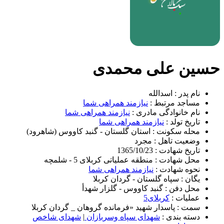
حسین علی محمدی
نام پدر :
اسدالله
مساجد مرتبط :
نیازمند همراهی شما
نام خانوادگی مادری :
نیازمند همراهی شما
تاریخ تولد :
نیازمند همراهی شما
محله سکونت :
استان گلستان - گنبد کاووس (شاهرود)
وضعیت تاهل :
مجرد
تاریخ شهادت :
1365/10/23
محل شهادت :
منطقه عملیاتی کربلای 5 - شلمچه
نحوه شهادت :
نیازمند همراهی شما
یگان :
سپاه گلستان - گردان کربلا
محل دفن :
گنبد کاووس - گلزار شهدأ
عملیات :
کربلای5
سمت :
پاسدار شهید «فرمانده گروهان _ گردان کربلا
دسته بندی :
شهدای سپاه وسربازان
|
شهدای شاخص