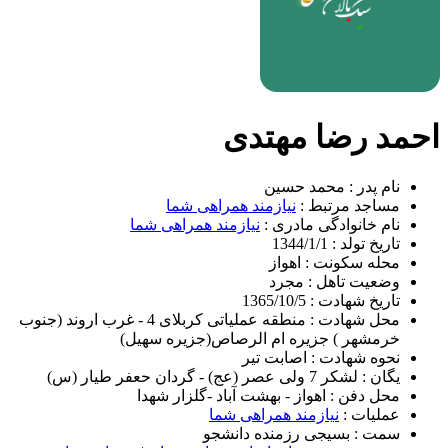
احمد رضا مهتدی
نام پدر :
محمد حسین
مساجد مرتبط :
نیازمند همراهی شما
نام خانوادگی مادری :
نیازمند همراهی شما
تاریخ تولد :
1344/1/1
محله سکونت :
اهواز
وضعیت تاهل :
مجرد
تاریخ شهادت :
1365/10/5
محل شهادت :
منطقه عملیاتی کربلای 4 - غرب اروند (جنوب
خرمشهر ) جزیره ام الرصاص(جزیره سهیل)
نحوه شهادت :
اصابت تیر
یگان :
لشکر 7 ولی عصر (عج) - گردان حعفر طیار (س)
محل دفن :
اهواز - بهشت آباد -گلزار شهدا
عملیات :
نیازمند همراهی شما
سمت :
بسیجی رزمنده دانشجو