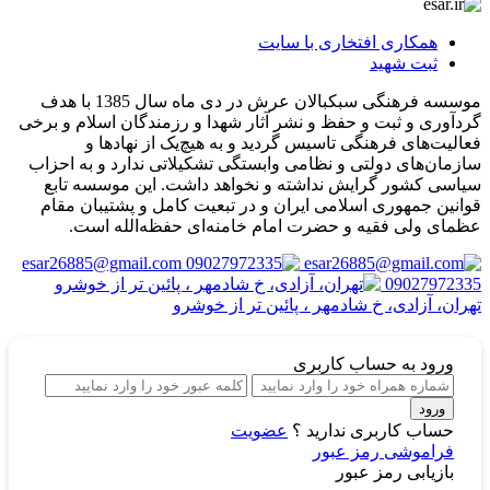
همکاری افتخاری با سایت
ثبت شهید
موسسه فرهنگی سبکبالان عرش در دی ماه سال 1385 با هدف
گردآوری و ثبت و حفظ و نشر آثار شهدا و رزمندگان اسلام و برخی
فعالیت‌های فرهنگی تاسیس گردید و به هیچ‌یک از نهادها و
سازمان‌های دولتی و نظامی وابستگی تشکیلاتی ندارد و به احزاب
سیاسی کشور گرایش نداشته و نخواهد داشت. این موسسه تابع
قوانین جمهوری اسلامی ایران و در تبعیت کامل و پشتیبان مقام
عظمای ولی فقیه و حضرت امام خامنه‌ای حفظه‌الله است.
esar26885@gmail.com
09027972335
تهران، آزادی، خ شادمهر ، پائین تر از خوشرو
ورود
به حساب کاربری
ورود
حساب کاربری ندارید ؟
عضویت
فراموشی رمز عبور
بازیابی رمز عبور