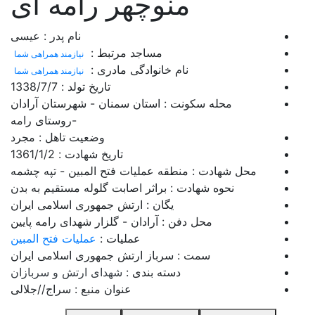
منوچهر رامه ای
نام پدر :
عیسی
مساجد مرتبط :
نیازمند همراهی شما
نام خانوادگی مادری :
نیازمند همراهی شما
تاریخ تولد :
1338/7/7
محله سکونت :
استان سمنان - شهرستان آرادان
-روستای رامه
وضعیت تاهل :
مجرد
تاریخ شهادت :
1361/1/2
محل شهادت :
منطقه عملیات فتح المبین - تپه چشمه
نحوه شهادت :
براثر اصابت گلوله مستقیم به بدن
یگان :
ارتش جمهوری اسلامی ایران
محل دفن :
آرادان - گلزار شهدای رامه پایین
عملیات :
عملیات فتح المبین
سمت :
سرباز ارتش جمهوری اسلامی ایران
دسته بندی :
شهدای ارتش و سربازان
عنوان منبع :
سراج//جلالی