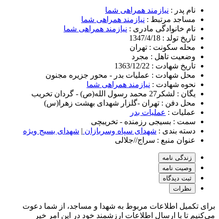
نام پدر :
نیازمند همراهی شما
مساجد مرتبط :
نیازمند همراهی شما
نام خانوادگی مادری :
نیازمند همراهی شما
تاریخ تولد :
1347/4/18
محله سکونت :
تهران
وضعیت تاهل :
مجرد
تاریخ شهادت :
1363/12/22
محل شهادت :
عملیات بدر - محور جزیره مجنون
نحوه شهادت :
نیازمند همراهی شما
یگان :
لشکر27 محمد رسول الله(ص) - گردان تخریب
محل دفن :
تهران -گلزار شهدای بهشت زهرا(س)
عملیات :
عملیات بدر
سمت :
بسیجی رزمنده - تخریبچی
دسته بندی :
شهدای سپاه وسربازان
|
شهدای بسیج ویژه
عنوان منبع :
سراج//جلالی
زندگی نامه
وصیت نامه
ثبت دیدگاه
نظرات
برای تکمیل اطلاعات مربوط به شهدا و مساجد، از شما دعوت
می‌کنیم تا با ارسال اطلاعات ارزشمند خود در این امر خیر