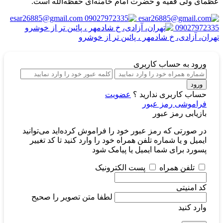
عظمای ولی فقیه و حضرت امام خامنه‌ای حفظه‌الله است.
esar26885@gmail.com
09027972335
تهران، آزادی، خ شادمهر ، پائین تر از خوشرو
ورود
به حساب کاربری
ورود
حساب کاربری ندارید ؟
عضویت
فراموشی رمز عبور
بازیابی رمز عبور
در صورتی که رمز عبور خود را فراموش کرده‌اید می‌توانید
ایمیل و یا شماره تلفن همراه خود را وارد کنید تا کد تغییر
پسورد برای شما ایمیل یا پیامک شود
تلفن همراه
پست الکترونیک
کد امنیتی
لطفا متن تصویر را صحیح
وارد کنید