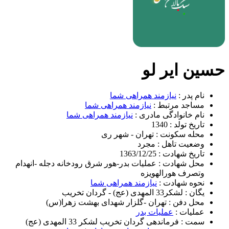
حسین ایر لو
نام پدر :
نیازمند همراهی شما
مساجد مرتبط :
نیازمند همراهی شما
نام خانوادگی مادری :
نیازمند همراهی شما
تاریخ تولد :
1340
محله سکونت :
تهران - شهر ری
وضعیت تاهل :
مجرد
تاریخ شهادت :
1363/12/25
محل شهادت :
عملیات بدر-هور شرق رودخانه دجله -انهدام
وتصرف هورالهویزه
نحوه شهادت :
نیازمند همراهی شما
یگان :
لشکر33 المهدی (عج) - گردان تخریب
محل دفن :
تهران -گلزار شهدای بهشت زهرا(س)
عملیات :
عملیات بدر
سمت :
فرماندهی گردان تخریب لشکر 33 المهدی (عج)