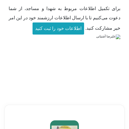
تخریبچی
وضعیت تاهل :
مجرد
دسته بندی :
شهدای سپاه
وسربازان
شهدای بسیج ویژه
|
تاریخ شهادت :
1344/12/18
عنوان منبع :
سراج//جلالی
محل شهادت :
منطقه عملیاتی
والفجر 8-بندر فاو عراق
زندگی نامه
وصیت نامه
تصاویر
ثبت دیدگاه
ن
برای تکمیل اطلاعات مربوط به شهدا و مساجد، از شما
دعوت می‌کنیم تا با ارسال اطلاعات ارزشمند خود در این امر
خیر مشارکت کنید.
اطلاعات خود را ثبت کنید