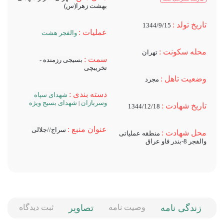
علیرضا آشتیانی
نام پدر :
نحوه شهادت :
نیازمند همراهی شما
نیازمند همراهی شما
مساجد مرتبط :
یگان :
لشکر27 محمد رسول
نیازمند همراهی شما
الله(ص) - گردان تخریب
نام خانوادگی مادری :
محل دفن :
تهران -گلزار شهدای
نیازمند همراهی شما
بهشت زهرا(س)
تاریخ تولد :
1344/9/15
عملیات :
والفجر هشت
محله سکونت :
تهران
سمت :
بسیجی رزمنده -