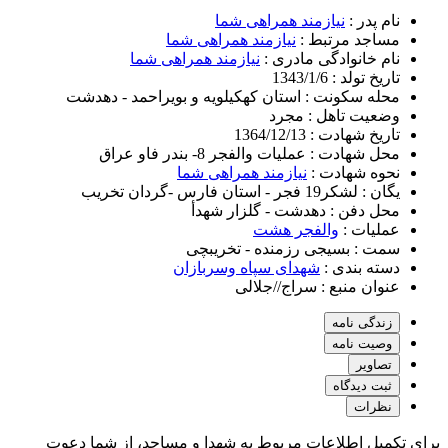
نام پدر :
نیازمند همراهی شما
مساجد مرتبط :
نیازمند همراهی شما
نام خانوادگی مادری :
نیازمند همراهی شما
تاریخ تولد :
1343/1/6
محله سکونت :
استان کهکیلویه و بویراحمد - دهدشت
وضعیت تاهل :
مجرد
تاریخ شهادت :
1364/12/13
محل شهادت :
عملیات والفجر 8- بندر فاو عراق
نحوه شهادت :
نیازمند همراهی شما
یگان :
لشکر19 فجر - استان فارس -گردان تخریب
محل دفن :
دهدشت - گلزار شهدأ
عملیات :
والفجر هشت
سمت :
بسیجی رزمنده - تخریبچی
دسته بندی :
شهدای سپاه وسربازان
عنوان منبع :
سراج//جلالی
زندگی نامه
وصیت نامه
تصاویر
ثبت دیدگاه
نظرات
برای تکمیل اطلاعات مربوط به شهدا و مساجد، از شما دعوت