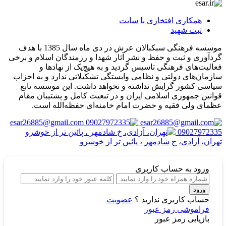
همکاری افتخاری با سایت
ثبت شهید
موسسه فرهنگی سبکبالان عرش در دی ماه سال 1385 با هدف
گردآوری و ثبت و حفظ و نشر آثار شهدا و رزمندگان اسلام و برخی
فعالیت‌های فرهنگی تاسیس گردید و به هیچ‌یک از نهادها و
سازمان‌های دولتی و نظامی وابستگی تشکیلاتی ندارد و به احزاب
سیاسی کشور گرایش نداشته و نخواهد داشت. این موسسه تابع
قوانین جمهوری اسلامی ایران و در تبعیت کامل و پشتیبان مقام
عظمای ولی فقیه و حضرت امام خامنه‌ای حفظه‌الله است.
esar26885@gmail.com
09027972335
تهران، آزادی، خ شادمهر ، پائین تر از خوشرو
ورود
به حساب کاربری
ورود
حساب کاربری ندارید ؟
عضویت
فراموشی رمز عبور
بازیابی رمز عبور