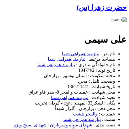
حضرت زهرا (س)
علی سیمی
نام پدر :
نیازمند همراهی شما
مساجد مرتبط :
نیازمند همراهی شما
نام خانوادگی مادری :
نیازمند همراهی شما
تاریخ تولد :
1347/4/2
محله سکونت :
استان بوشهر - برازجان
وضعیت تاهل :
مجرد
تاریخ شهادت :
1365/11/27
محل شهادت :
عملیات والفجر 8- بندر فاو عراق
نحوه شهادت :
نیازمند همراهی شما
یگان :
لشکر33 المهدی (عج) - گردان تخریب
محل دفن :
برازجان - گلزار شهدأ
عملیات :
والفجر هشت
سمت :
نیازمند همراهی شما
دسته بندی :
شهدای سپاه وسربازان
|
شهدای بسیج ویژه