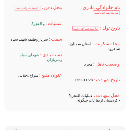
نام خانوادگی مادری :
محل دفن :
نیازمند همراهی شما
نیازمند همراهی شما
عملیات :
و الفجر5
تاریخ تولد :
نیازمند همراهی شما
سمت :
سرباز وظیفه شهید سپاه
محله سکونت :
استان سمنان -
شاهرود
دسته بندی :
شهدای سپاه
وسربازان
وضعیت تاهل :
مجرد
عنوان منبع :
سراج//جلالی
تاریخ شهادت :
1362/11/28
محل شهادت :
عملیات الفجر 5
- کردستان ارتفاعات چنگوله