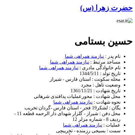
حضرت زهرا (س)
حسین بستامی
نام پدر :
نیازمند همراهی شما
مساجد مرتبط :
نیازمند همراهی شما
نام خانوادگی مادری :
نیازمند همراهی شما
تاریخ تولد :
1344/5/11
محله سکونت :
استان فارس - شیراز
وضعیت تاهل :
مجرد
تاریخ شهادت :
1361/11/21
محل شهادت :
محورعملیات پدافندی شرهانی
نحوه شهادت :
نیازمند همراهی شما
یگان :
لشکر19 فجر - استان فارس -گردان تخریب
محل دفن :
شیراز - گلزار شهدای دار الرحمه قطعه 11 -
ردیف 8 - شماره مزلر 12
عملیات :
نیازمند همراهی شما
سمت :
بسیجی رزمنده - تخریبچی