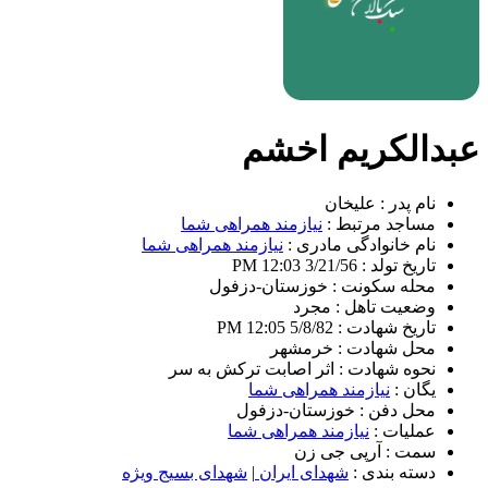
عبدالکریم اخشم
نام پدر :
علیخان
مساجد مرتبط :
نیازمند همراهی شما
نام خانوادگی مادری :
نیازمند همراهی شما
تاریخ تولد :
3/21/56 12:03 PM
محله سکونت :
خوزستان-دزفول
وضعیت تاهل :
مجرد
تاریخ شهادت :
5/8/82 12:05 PM
محل شهادت :
خرمشهر
نحوه شهادت :
اثر اصابت ترکش به سر
یگان :
نیازمند همراهی شما
محل دفن :
خوزستان-دزفول
عملیات :
نیازمند همراهی شما
سمت :
آرپی جی زن
دسته بندی :
شهدای ایران
|
شهدای بسیج ویژه