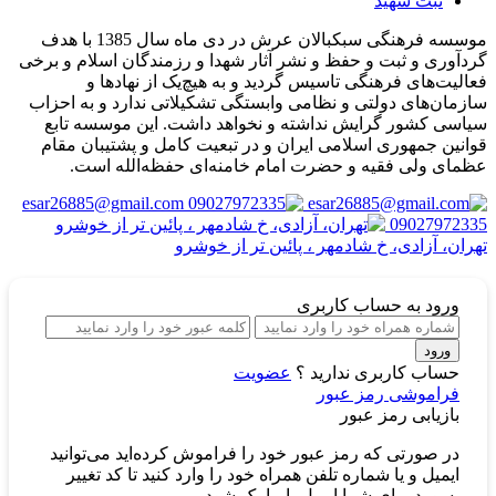
ثبت شهید
موسسه فرهنگی سبکبالان عرش در دی ماه سال 1385 با هدف
گردآوری و ثبت و حفظ و نشر آثار شهدا و رزمندگان اسلام و برخی
فعالیت‌های فرهنگی تاسیس گردید و به هیچ‌یک از نهادها و
سازمان‌های دولتی و نظامی وابستگی تشکیلاتی ندارد و به احزاب
سیاسی کشور گرایش نداشته و نخواهد داشت. این موسسه تابع
قوانین جمهوری اسلامی ایران و در تبعیت کامل و پشتیبان مقام
عظمای ولی فقیه و حضرت امام خامنه‌ای حفظه‌الله است.
esar26885@gmail.com
09027972335
تهران، آزادی، خ شادمهر ، پائین تر از خوشرو
ورود
به حساب کاربری
ورود
حساب کاربری ندارید ؟
عضویت
فراموشی رمز عبور
بازیابی رمز عبور
در صورتی که رمز عبور خود را فراموش کرده‌اید می‌توانید
ایمیل و یا شماره تلفن همراه خود را وارد کنید تا کد تغییر
پسورد برای شما ایمیل یا پیامک شود