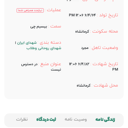
عملیات :
نیازمند همراهی شما
تاریخ تولد :
6/4/64 12:06 PM
سمت :
بیسیم چی
محله سکونت :
کرمانشاه
دسته بندی :
شهدای ایران
|
وضعیت تاهل :
مجرد
شهدای روحانی وطلاب
تاریخ شهادت :
عنوان منبع :
6/4/82 12:06
در دسترس
PM
نیست
محل شهادت :
کرمانشاه
زندگی نامه
وصیت نامه
ثبت دیدگاه
نظرات