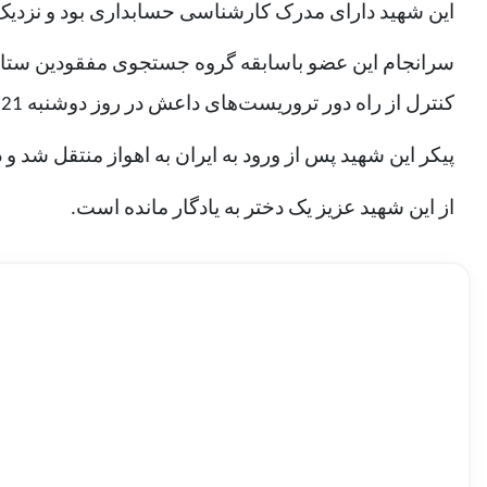
این شهید دارای مدرک کارشناسی حسابداری بود و نزدیک به 15 سال در عملیات‌های گوناگون تفحص به‌عنوان یکی از نیروهای متخصص نقش آفرینی فراو
سرانجام این عضو باسابقه گروه جستجوی مفقودین ستاد ک
کنترل از راه دور تروریست‌های داعش در روز دوشنبه 21 دی ماه 1394 به شهادت رسید و پیکر مطهرش از طریق مرز پرویزخان قصرشیرین وارد کشور شد.
پیکر این شهید پس از ورود به ایران به اهواز منتقل شد و در صبح روز پنج‌شنبه 24 دی ماه سال 1394 در شه
از این شهید عزیز یک دختر به یادگار مانده است.