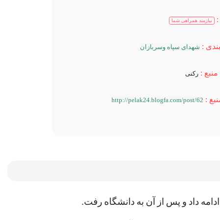
نیازمند همراهی شما
ندی :
شهدای سپاه وسربازان
منبع :
رکنی
بع :
http://pelak24.blogfa.com/post/62