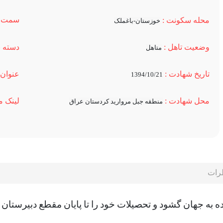
سمت :
محله سکونت :
خوزستان-باغملک
دسته ب
وضعیت تاهل :
متاهل
عنوان 
تاریخ شهادت :
1394/10/21
لینک من
محل شهادت :
منطقه جبل مروارید کردستان عراق
رات