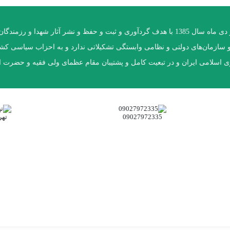
موسسه فرهنگی سبکبالان عرش در دی ماه سال 1385 با هدف گردآوری و ثبت و حفظ و نشر آثا
ا و سازمان‌های دولتی و نظامی وابستگی تشکیلاتی ندارد و به احزاب سیاسی ک
ی اسلامی ایران و در تبعیت کامل و پشتیبان مقام عظمای ولی فقیه و حضرت ام
09027972335
تهر