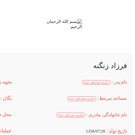
عملیاتهای دفاع
مساجد و
مقدس
هیات ها
فرزاد زنگنه
نام پدر :
نحوه ش
نیازمند همراهی شما
یگان :
مساجد مرتبط :
نیازمند همراهی شما
محل دف
نام خانوادگی مادری :
نیازمند همراهی شما
عملیات
تاریخ تولد :
1358/07/20