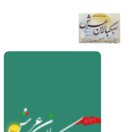
شهدای
esar.ir
خانه
ایران