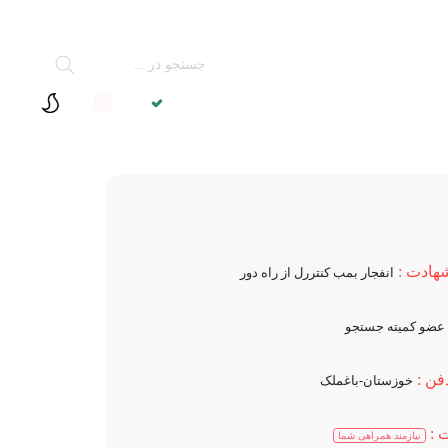
درباره
تماس با
ما
ما
هادت :
انفجار بمب کنتررل از راه دور
عضو کمیته جستجو
ن :
خوزستان-باغملک
 :
نیازمند همراهی شما