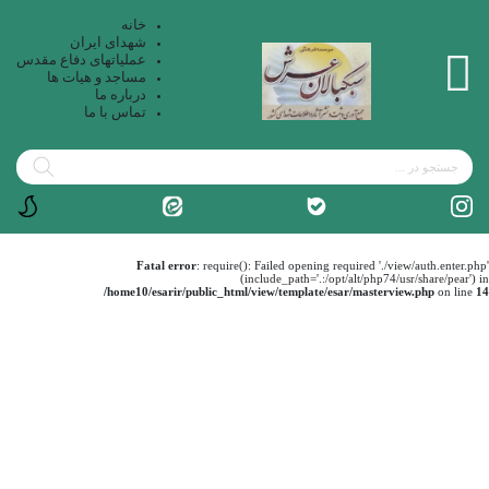
خانه
شهدای ایران
عملیاتهای دفاع مقدس
مساجد و هیات ها
درباره ما
تماس با ما
Fatal error
: require(): Failed opening required './view/auth.enter.php'
(include_path='.:/opt/alt/php74/usr/share/pear') in
/home10/esarir/public_html/view/template/esar/masterview.php
on line
14