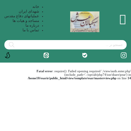
خانه
شهدای ایران
عملیاتهای دفاع مقدس
مساجد و هیات ها
درباره ما
تماس با ما
Fatal error
: require(): Failed opening required './view/auth.enter.php'
(include_path='.:/opt/alt/php74/usr/share/pear') in
/home10/esarir/public_html/view/template/esar/masterview.php
on line
14